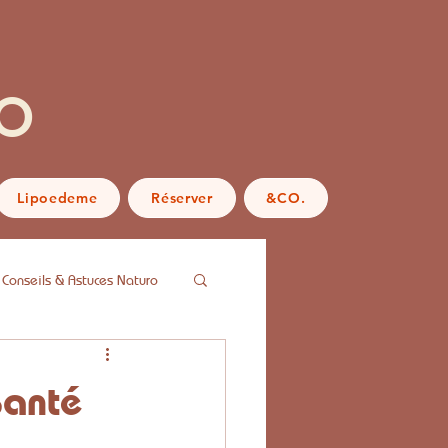
o
Lipoedeme
Réserver
&CO.
Conseils & Astuces Naturo
Santé