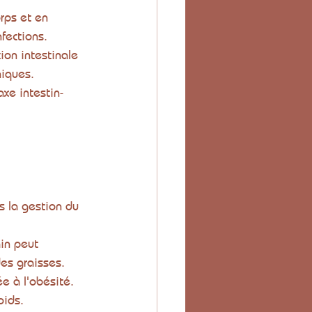
orps et en 
fections.
ion intestinale 
niques.
axe intestin-
s la gestion du 
ain peut 
des graisses.
e à l'obésité. 
oids.