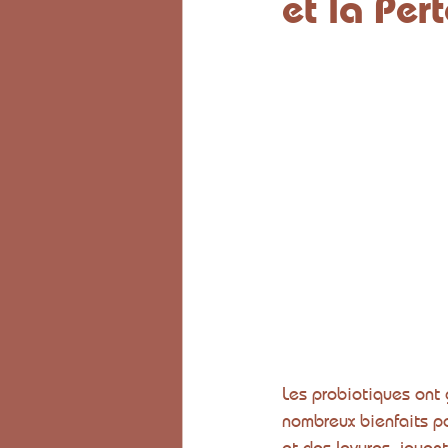
et la Per
Les probiotiques ont
nombreux bienfaits po
et des levures, jouent