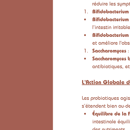
réduire les symp
Bifidobacterium
Bifidobacterium
l’intestin irritab
Bifidobacterium
et améliore l'ab
Saccharomyces
 :
Saccharomyces b
antibiotiques, et 
L'Action Globale d
Les probiotiques agis
s’étendent bien au-de
Équilibre de la f
intestinale équi
des nutriments.