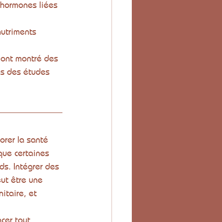
d’hormones liées 
nutriments 
 ont montré des 
ns des études 
orer la santé 
que certaines 
s. Intégrer des 
ut être une 
itaire, et 
cer tout 