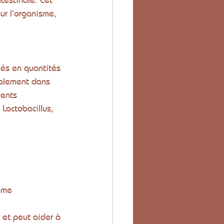
ur l’organisme, 
més en quantités 
palement dans 
ments 
Lactobacillus, 
ème 
, et peut aider à 