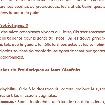
fférentes souches de probiotiques, leurs effets bénéfiques s
 dans la perte de poids.
Probiotiques ?
 des micro-organismes vivants qui, lorsqu'ils sont consom
un bénéfice pour la santé de l'hôte. On les trouve princi
 tels que le yaourt, le kéfir, la choucroute, et les complé
ncipales souches de probiotiques appartiennent aux genres 
Saccharomyces.
uches de Probiotiques et leurs Bienfaits
idophilus
 : Aide à la digestion du lactose, renforce le syst
révient les infections vaginales.
hamnosus
 : Réduit la diarrhée, améliore la santé intestinale