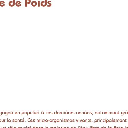
te de Poids
 gagné en popularité ces dernières années, notamment grâc
ur la santé. Ces micro-organismes vivants, principalement
 un rôle crucial dans le maintien de l’équilibre de la flore i