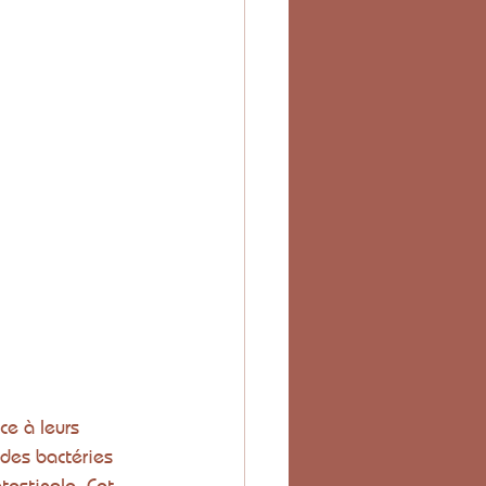
e à leurs 
 des bactéries 
ntestinale. Cet 