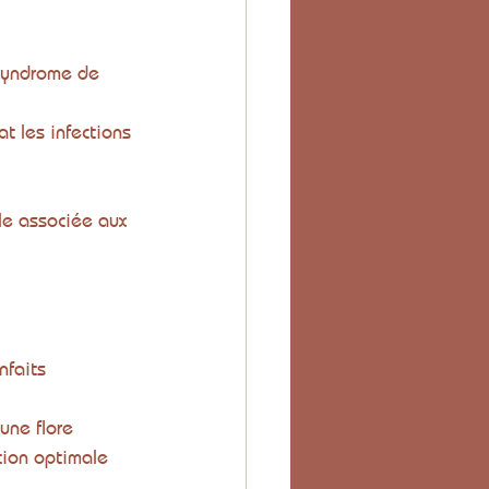
 syndrome de 
at les infections 
lle associée aux 
nfaits 
une flore 
tion optimale 