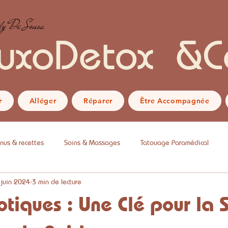
y De Sousa
uxoDetox &C
r
Alléger
Réparer
Être Accompagnée
nus & recettes
Soins & Massages
Tatouage Paramédical
 juin 2024
3 min de lecture
otiques : Une Clé pour la 