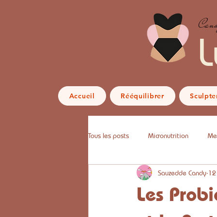
Cand
L
Accueil
Rééquilibrer
Sculpte
Tous les posts
Micronutrition
Me
Sauzedde Candy
12
Les Probi