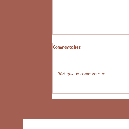
Commentaires
Rédigez un commentaire...
Et si vous arrêtiez de courir
après la balance ? Le vrai
secret pour perdre du poids
après 40 ans