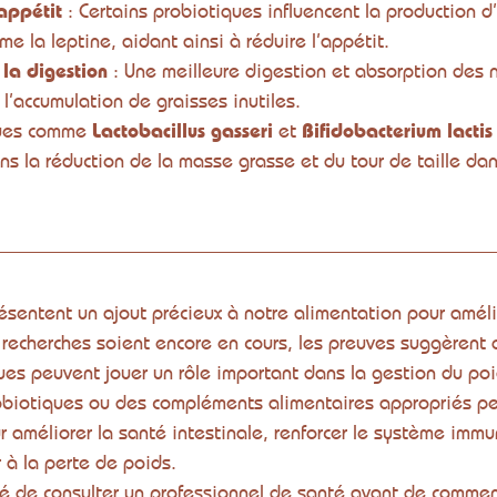
appétit
 : Certains probiotiques influencent la production 
me la leptine, aidant ainsi à réduire l’appétit.
la digestion
 : Une meilleure digestion et absorption des 
l’accumulation de graisses inutiles.
ues comme 
Lactobacillus gasseri
 et 
Bifidobacterium lactis
ns la réduction de la masse grasse et du tour de taille da
ésentent un ajout précieux à notre alimentation pour améli
 recherches soient encore en cours, les preuves suggèrent 
es peuvent jouer un rôle important dans la gestion du poid
robiotiques ou des compléments alimentaires appropriés pe
r améliorer la santé intestinale, renforcer le système immun
 à la perte de poids.
illé de consulter un professionnel de santé avant de commen