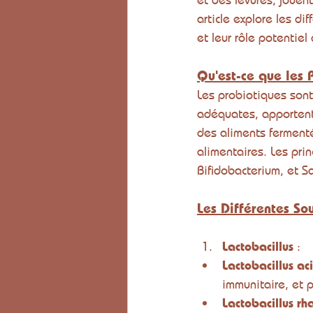
article explore les di
et leur rôle potentiel
Qu'est-ce que les 
Les probiotiques sont
adéquates, apportent 
des aliments fermentés
alimentaires. Les pri
Bifidobacterium, et 
Les Différentes So
Lactobacillus
 :
Lactobacillus ac
immunitaire, et p
Lactobacillus r