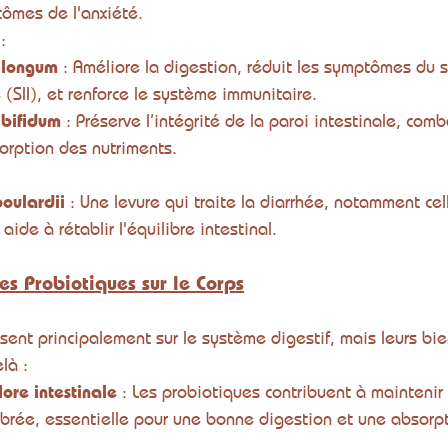
tômes de l'anxiété.
 :
 longum
 : Améliore la digestion, réduit les symptômes du
le (SII), et renforce le système immunitaire.
 bifidum
 : Préserve l’intégrité de la paroi intestinale, comb
sorption des nutriments.
oulardii
 : Une levure qui traite la diarrhée, notamment ce
aide à rétablir l'équilibre intestinal.
es Probiotiques sur le Corps
sent principalement sur le système digestif, mais leurs bie
là :
lore intestinale
 : Les probiotiques contribuent à maintenir 
librée, essentielle pour une bonne digestion et une absorp