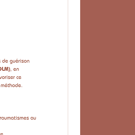
s de guérison 
DLM)
, en 
voriser ce 
e méthode.
?
 traumatismes au 
re.