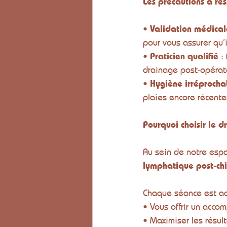
Les précautions à re
• 
Validation médical
pour vous assurer qu’i
• 
Praticien qualifié
 :
drainage post-opérat
• 
Hygiène irréprocha
plaies encore récente
Pourquoi choisir le 
Au sein de notre esp
lymphatique post-chi
Chaque séance est ad
• Vous offrir un acco
• Maximiser les résul