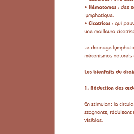
• 
Hématomes
 : des 
lymphatique.
• 
Cicatrices
 : qui peu
une meilleure cicatris
Le drainage lymphatiq
mécanismes naturels d
Les bienfaits du dra
1. Réduction des œ
En stimulant la circu
stagnants, réduisant 
visibles.