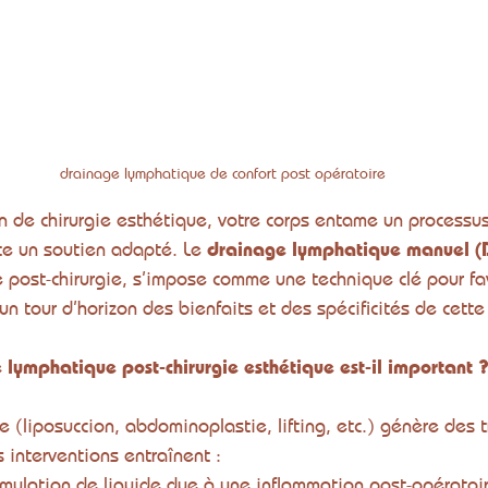
drainage lymphatique de confort post opératoire
n de chirurgie esthétique, votre corps entame un processu
te un soutien adapté. Le 
drainage lymphatique manuel (
ge post-chirurgie, s’impose comme une technique clé pour fa
 un tour d’horizon des bienfaits et des spécificités de cett
 lymphatique post-chirurgie esthétique est-il important 
ue (liposuccion, abdominoplastie, lifting, etc.) génère des
 interventions entraînent :
umulation de liquide due à une inflammation post-opératoi