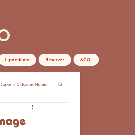
o
Lipoedeme
Réserver
&CO.
Conseils & Astuces Naturo
ainage