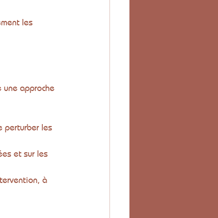
ement les 
te une approche 
e perturber les 
ées et sur les 
tervention, à 