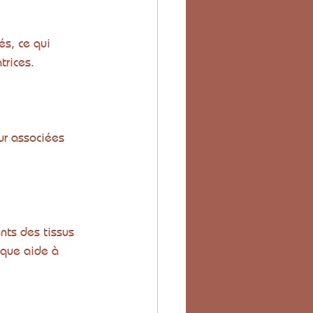
s, ce qui 
trices.
ur associées 
nts des tissus 
ique aide à 