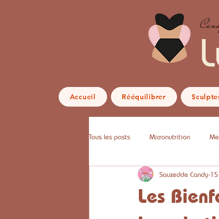
Cand
L
Accueil
Rééquilibrer
Sculpte
Tous les posts
Micronutrition
Me
Sauzedde Candy
15
Les Bienf