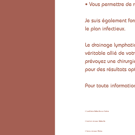
• Vous permettre de r
Je suis également for
le plan infectieux.
Le drainage lymphatiq
véritable allié de vo
prévoyez une chirurgi
pour des résultats op
Pour toute informatio
• LuxoDetox Belleville-sur-Saône
• Institut minceur Belleville
• Soins minceur Rhône