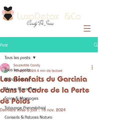
LuxoDetox &Co
Candy De Sousa
Post
Tous les posts
Sauzedde Candy
Tous les posts
10 sept. 2024
4 min de lecture
Les Bienfaits du Garcinia
Micronutrition
dans le Cadre de la Perte
Menus & recettes
Soins & Massages
de Poids
Tatouage Paramédical
Dernière mise à jour :
18 nov. 2024
Conseils & Astuces Naturo