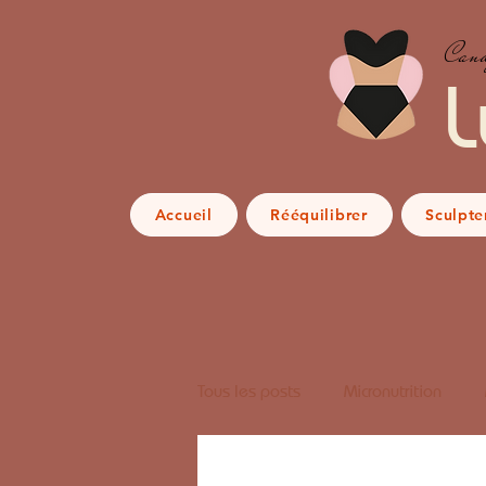
Cand
L
Accueil
Rééquilibrer
Sculpte
Tous les posts
Micronutrition
Conseils & Astuces Naturo