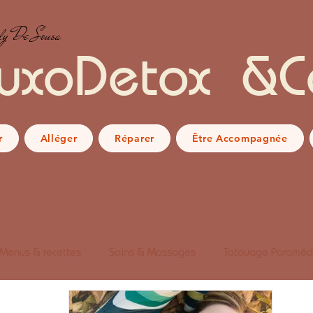
y De Sousa
uxoDetox &C
r
Alléger
Réparer
Être Accompagnée
Menus & recettes
Soins & Massages
Tatouage Paraméd