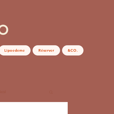
o
Lipoedeme
Réserver
&CO.
ical