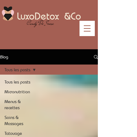
LuxoDetox &Co
Candy De Sousa
Blog
Tous les posts
Tous les posts
Micronutrition
Menus &
recettes
Soins &
Massages
Tatouage