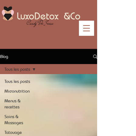
LuxoDetox &Co
Candy De Sousa
Blog
Tous les posts
Tous les posts
Micronutrition
Menus &
recettes
Soins &
Massages
Tatouage