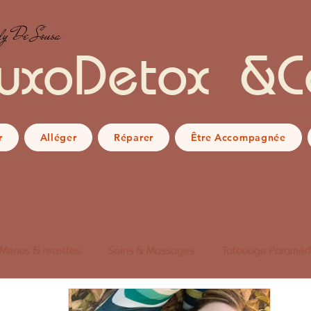
y De Sousa
uxoDetox &C
r
Alléger
Réparer
Être Accompagnée
Menus & recettes
Soins & Massages
Tatouage Paraméd