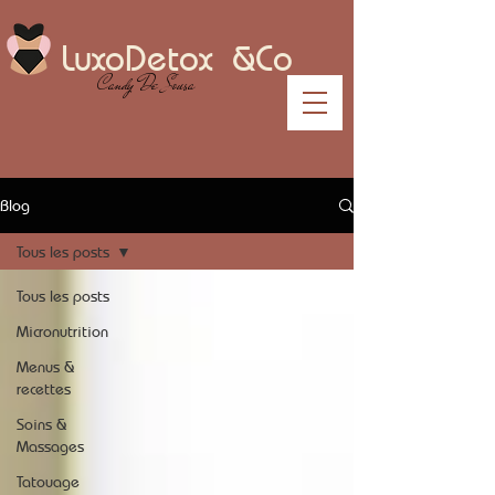
LuxoDetox &Co
Candy De Sousa
Blog
Tous les posts
Tous les posts
Micronutrition
Menus &
recettes
Soins &
Massages
Tatouage