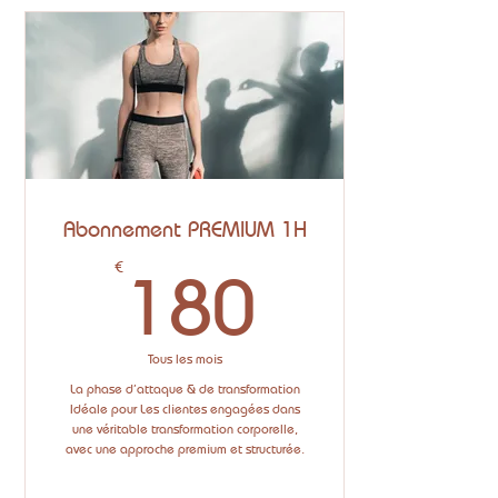
lymphatique 1H
✔️ 🎁 1 bonus/mois inclus: Dôme
japonais ou presso
✔️ 1 article expert / mois
✔️ 1 recette exclusive / mois
✔️ 1 accès prioritaire aux nouveautés
Abonnement PREMIUM 1H
et évènements
180€
€
180
Tous les mois
La phase d’attaque & de transformation
Idéale pour Les clientes engagées dans
une véritable transformation corporelle,
avec une approche premium et structurée.