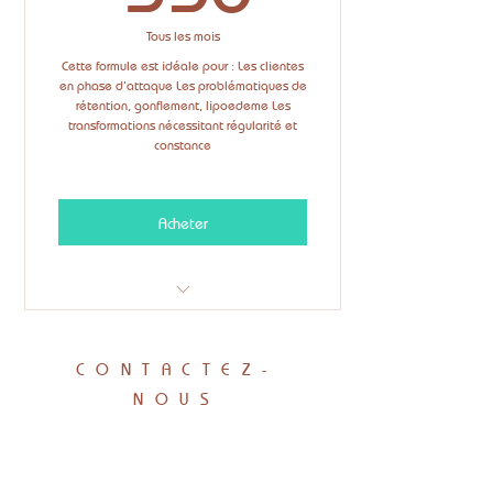
Tous les mois
Cette formule est idéale pour : Les clientes
en phase d’attaque Les problématiques de
rétention, gonflement, lipoedeme Les
transformations nécessitant régularité et
constance
Acheter
✔️ 4 soins cabine / mois ( drainage
lymphatique )
CONTACTEZ-
✔️ 🎁 2 Bonus / mois inclus : Dôme
NOUS
japonais ou Presso
✔️ 1 article expert / mois