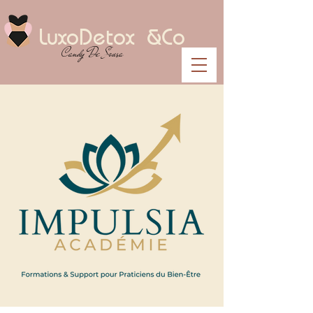
LuxoDetox &Co
Candy De Sousa