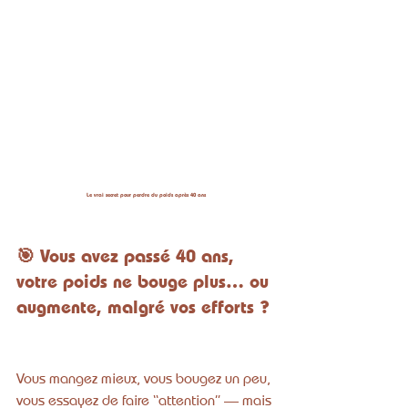
Le vrai secret pour perdre du poids après 40 ans
🎯 Vous avez passé 40 ans, 
votre poids ne bouge plus… ou 
augmente, malgré vos efforts ?
Le vrai secret pour perdre du poids après 40 ans
Vous mangez mieux, vous bougez un peu, 
vous essayez de faire “attention” — mais 