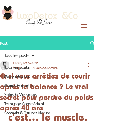
LuxoDetox &Co
Candy De Sousa
Post
Tous les posts
Candy DE SOUSA
Tous les posts
22 juil. 2025
2 min de lecture
Et si vous arrêtiez de courir
Micronutrition
après la balance ? Le vrai
Menus & recettes
Soins & Massages
secret pour perdre du poids
Tatouage Paramédical
après 40 ans
Conseils & Astuces Naturo
 c’est… le muscle.