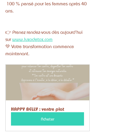
 100 % pensé pour les femmes après 40 
ans.
👉 Prenez rendez-vous dès aujourd’hui 
sur 
www.luxodetox.com
💚 Votre transformation commence 
maintenant.
HAPPY BELLY : ventre plat
Acheter