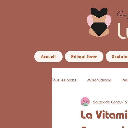
Cand
L
Accueil
Rééquilibrer
Sculpte
Tous les posts
Micronutrition
Me
Sauzedde Candy
12
La Vitam