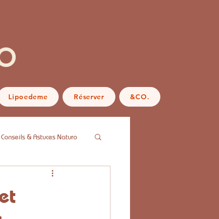
o
Lipoedeme
Réserver
&CO.
Conseils & Astuces Naturo
et