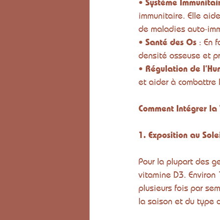
• 
Système Immunitai
immunitaire. Elle aide
de maladies auto-im
• 
Santé des Os
 : En 
densité osseuse et p
• 
Régulation de l’Hu
et aider à combattre 
Comment Intégrer la 
1. Exposition au Sole
Pour la plupart des g
vitamine D3. Environ 
plusieurs fois par se
la saison et du type 