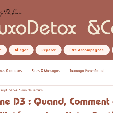
y De Sousa
uxoDetox &C
r
Alléger
Réparer
Être Accompagnée
nus & recettes
Soins & Massages
Tatouage Paramédical
 sept. 2024
3 min de lecture
ine D3 : Quand, Comment 