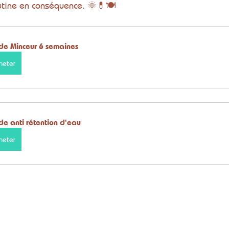
utine en conséquence. 🌞💊🍽️
de Minceur 6 semaines
heter
de anti rétention d'eau
heter