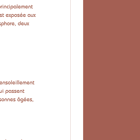
principalement 
est exposée aux 
sphore, deux 
ensoleillement 
ui passent 
rsonnes âgées, 