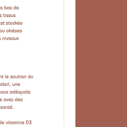
s bas de 
 tissus 
est stockée 
 ou obèses 
s niveaux 
t le soutien du 
oleil, une 
eaux adéquats 
s avez des 
 santé.
 de vitamine D3 