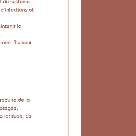
nt du système 
d’infections et 
intenir la 
.
orer l’humeur 
roduire de la 
rotégée, 
a latitude, de 