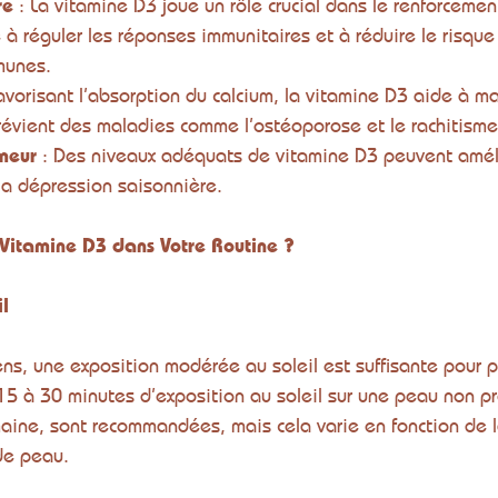
re
 : La vitamine D3 joue un rôle crucial dans le renforceme
 à réguler les réponses immunitaires et à réduire le risque 
munes.
favorisant l’absorption du calcium, la vitamine D3 aide à ma
révient des maladies comme l’ostéoporose et le rachitisme
meur
 : Des niveaux adéquats de vitamine D3 peuvent améli
la dépression saisonnière.
Vitamine D3 dans Votre Routine ?
il
ens, une exposition modérée au soleil est suffisante pour p
15 à 30 minutes d’exposition au soleil sur une peau non p
maine, sont recommandées, mais cela varie en fonction de l
de peau.