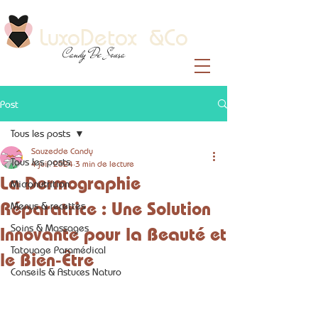
LuxoDetox &Co
Candy De Sousa
Post
Tous les posts
Sauzedde Candy
Tous les posts
4 juil. 2024
3 min de lecture
La Dermographie
Micronutrition
Réparatrice : Une Solution
Menus & recettes
Soins & Massages
Innovante pour la Beauté et
Tatouage Paramédical
le Bien-Être
Conseils & Astuces Naturo