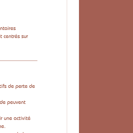
ntaires 
 centrés sur 
tifs de perte de 
onde peuvent 
r une activité 
me.