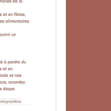
rmones de la 
 et en fibres, 
ies alimentaires 
ournir un 
té à perdre du 
s et en 
rale et nos 
ous, accordez-
e étape 
nté
gras
détox