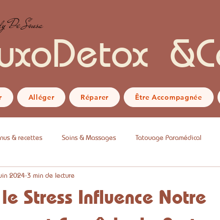
y De Sousa
uxoDetox &C
r
Alléger
Réparer
Être Accompagnée
nus & recettes
Soins & Massages
Tatouage Paramédical
juin 2024
3 min de lecture
e Stress Influence Notre