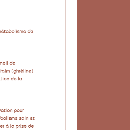
 métabolisme de 
meil de 
faim (ghréline) 
tion de la 
ation pour 
abolisme sain et 
er à la prise de 