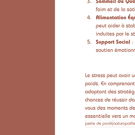
Sommeil de Qua
faim et de la sat
Alimentation Éq
peut aider à stab
induites par le st
Support Social
 :
soutien émotionne
Le stress peut avoir u
poids. En comprenant 
adoptant des stratégi
chances de réussir da
vous des moments de 
essentielle vers un m
perte de poids
naturopath