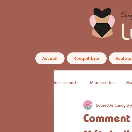
Cand
L
Accueil
Rééquilibrer
Sculpte
Tous les posts
Micronutrition
Me
Sauzedde Candy
3 
Comment l