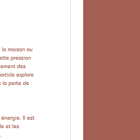
à la maison ou 
ette pression 
alement des 
rticle explore 
 la perte de 
énergie. Il est 
le et les 
.