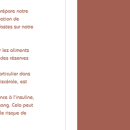
prépare notre 
uation de 
astes sur notre 
r les aliments 
 des réserves 
rticulier dans 
scérale, est 
ce à l'insuline, 
sang. Cela peut 
le risque de 