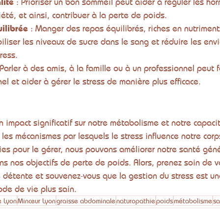
lité
 : Prioriser un bon sommeil peut aider à réguler les ho
iété, et ainsi, contribuer à la perte de poids.
uilibrée
 : Manger des repas équilibrés, riches en nutriments
iliser les niveaux de sucre dans le sang et réduire les env
ress.
 Parler à des amis, à la famille ou à un professionnel peut f
l et aider à gérer le stress de manière plus efficace.
n impact significatif sur notre métabolisme et notre capaci
les mécanismes par lesquels le stress influence notre corp
es pour le gérer, nous pouvons améliorer notre santé géné
ns nos objectifs de perte de poids. Alors, prenez soin de v
détente et souvenez-vous que la gestion du stress est un
ode de vie plus sain.
e Lyon
Minceur Lyon
graisse abdominale
naturopathie
poids
métabolisme
sa